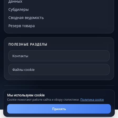
данных
Субдилеры
Сводная ведомость
Резерв товара
ПОЛЕЗНЫЕ РАЗДЕЛЫ
Контакты
Файлы cookie
© МЕКО - мебельная фурнитура и комплектующие 192241, Санкт-
Мы используем cookie
Петербург, Проспект Александровской фермы, д. 29С
Cookie помогают работе сайта и сбору статистики.
Политика cookie
Файлы cookie
Контакты
Принять