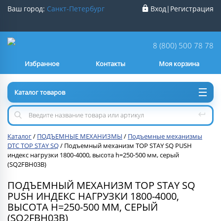
Ваш город:
Санкт-Петербург
Вход
|
Регистрация
Ваш город
Санкт-Петербург
?
8 (800) 500 78 78
Избранное
Контакты
Моя корзина
Нет
Да
Каталог товаров
Каталог
/
ПОДЪЕМНЫЕ МЕХАНИЗМЫ
/
Подъемные механизмы
DTC TOP STAY SQ
/
Подъемный механизм TOP STAY SQ PUSH
индекс нагрузки 1800-4000, высота h=250-500 мм, серый
(SQ2FBH03B)
ПОДЪЕМНЫЙ МЕХАНИЗМ TOP STAY SQ
PUSH ИНДЕКС НАГРУЗКИ 1800-4000,
ВЫСОТА H=250-500 ММ, СЕРЫЙ
(SQ2FBH03B)