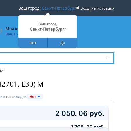
Ваш город:
Санкт-Петербург
Вход
|
Регистрация
Ваш город
Моя корзина
Санкт-Петербург
?
Ваша корзина пуста
Нет
Да
 М
701, E30) М
ие на складах
Нет
2 050. 06 руб.
1 708. 39 руб.