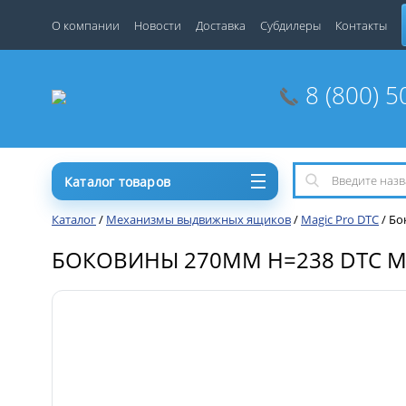
О компании
Новости
Доставка
Субдилеры
Контакты
8 (800) 5
Каталог товаров
Каталог
/
Механизмы выдвижных ящиков
/
Magic Pro DTC
/
Бо
БОКОВИНЫ 270ММ H=238 DTC MAG