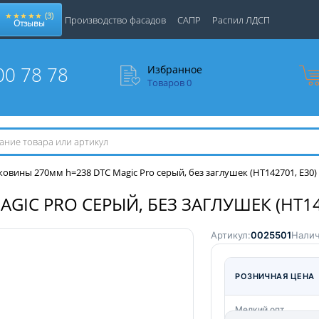
★★★★★
(3)
Производство фасадов
САПР
Распил ЛДСП
Отзывы
00 78 78
Избранное
Товаров
0
ковины 270мм h=238 DTC Magic Pro серый, без заглушек (HT142701, E30)
IC PRO СЕРЫЙ, БЕЗ ЗАГЛУШЕК (HT142
Артикул:
0025501
Налич
РОЗНИЧНАЯ ЦЕНА
Мелкий опт.