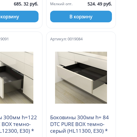
685. 32 руб.
524. 49 руб.
Мелкий опт.
 корзину
В корзину
19091
Артикул: 0019084
ы 300мм h=122
Боковины 300мм h= 84
 BOX темно-
DTC PURE BOX темно-
серый (HL12300, E30) *
серый (HL11300, E30) *