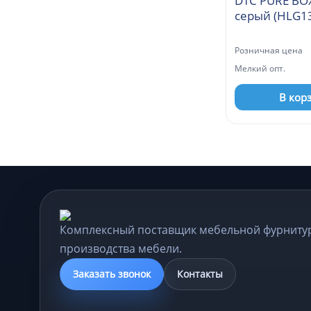
DTC PURE BO
Розничная цена
Мелкий опт.
В кор
Комплексный поставщик мебельной фурниту
производства мебели.
Заказать звонок
Контакты