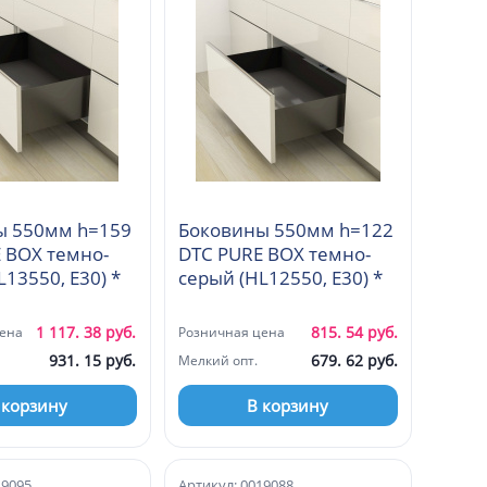
ы 550мм h=159
Боковины 550мм h=122
 BOX темно-
DTC PURE BOX темно-
серый (HL13550, E30) *
серый (HL12550, E30) *
1 117. 38 руб.
815. 54 руб.
ена
Розничная цена
931. 15 руб.
679. 62 руб.
Мелкий опт.
 корзину
В корзину
19095
Артикул: 0019088