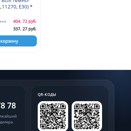
 BOX темно-
серый (HL11270, E30) *
404. 72 руб.
ена
337. 27 руб.
 корзину
QR-КОДЫ
78 78
лижайший
дилера.