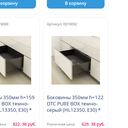
 корзину
В корзину
19099
Артикул: 0019092
ы 350мм h=159
Боковины 350мм h=122
 BOX темно-
DTC PURE BOX темно-
серый (HL13350, E30) *
серый (HL12350, E30) *
822. 38 руб.
629. 38 руб.
ена
Розничная цена