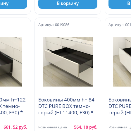
зину
В корзину
В
Артикул: 0019086
Артикул: 00
0мм h=122
Боковины 400мм h= 84
Боковин
X темно-
DTC PURE BOX темно-
DTC PURE
12400, E30) *
серый (HL11400, E30) *
661. 52 руб.
564. 18 руб.
Розничная цена
Розничная ц