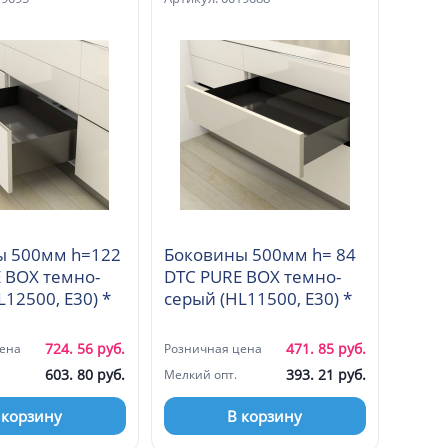
ы 500мм h=122
Боковины 500мм h= 84
 BOX темно-
DTC PURE BOX темно-
серый (HL12500, E30) *
серый (HL11500, E30) *
724. 56 руб.
471. 85 руб.
ена
Розничная цена
603. 80 руб.
393. 21 руб.
Мелкий опт.
 корзину
В корзину