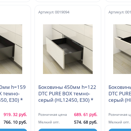
Артикул: 0019094
Артикул: 00
0мм h=159
Боковины 450мм h=122
Боковины
X темно-
DTC PURE BOX темно-
DTC PURE
серый (HL13450, E30) *
серый (HL12450, E30) *
919. 32 руб.
689. 61 руб.
Розничная цена
Розничная ц
766. 10 руб.
574. 68 руб.
Мелкий опт.
Мелкий опт.