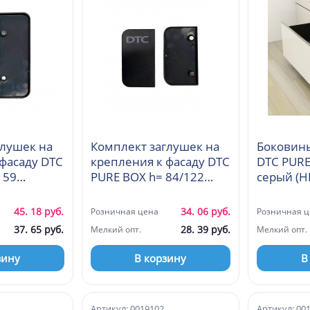
глушек на
Комплект заглушек на
Боковин
фасаду DTC
крепления к фасаду DTC
DTC PURE
159
PURE BOX h= 84/122
(0HLJS01)
45. 18 руб.
34. 06 руб.
Розничная цена
Розничная ц
37. 65 руб.
28. 39 руб.
Мелкий опт.
Мелкий опт.
зину
В корзину
В
Артикул: 0019102
Артикул: 00