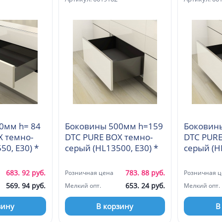
0мм h= 84
Боковины 500мм h=159
Боковин
X темно-
DTC PURE BOX темно-
DTC PURE
серый (HL11550, E30) *
серый (HL13500, E30) *
683. 92 руб.
783. 88 руб.
Розничная цена
Розничная ц
569. 94 руб.
653. 24 руб.
Мелкий опт.
Мелкий опт.
зину
В корзину
В