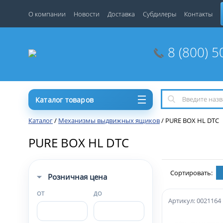
О компании
Новости
Доставка
Субдилеры
Контакты
8 (800) 5
Каталог товаров
Каталог
/
Механизмы выдвижных ящиков
/
PURE BOX HL DTC
PURE BOX HL DTC
Сортировать:
Розничная цена
ОТ
ДО
Артикул: 0021164