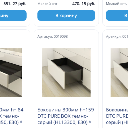
551. 27 руб.
470. 15 руб.
Мелкий опт.
Мелкий опт.
зину
В корзину
В
Артикул: 0019098
Артикул: 00
0мм h= 84
Боковины 300мм h=159
Боковин
X темно-
DTC PURE BOX темно-
DTC PURE
серый (HL11350, E30) *
серый (HL13300, E30) *