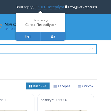
Ваш город:
Санкт-Петербург
Вход
|
Регистрация
Ваш город
Моя корзина
Санкт-Петербург
?
Ваша корзина пуста
Нет
Да
Витрина
Галерея
Список
19103
Артикул: 0019096