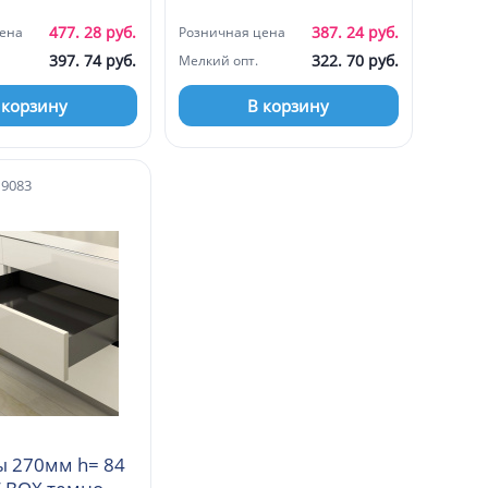
477. 28 руб.
387. 24 руб.
ена
Розничная цена
397. 74 руб.
322. 70 руб.
Мелкий опт.
 корзину
В корзину
19083
 270мм h= 84