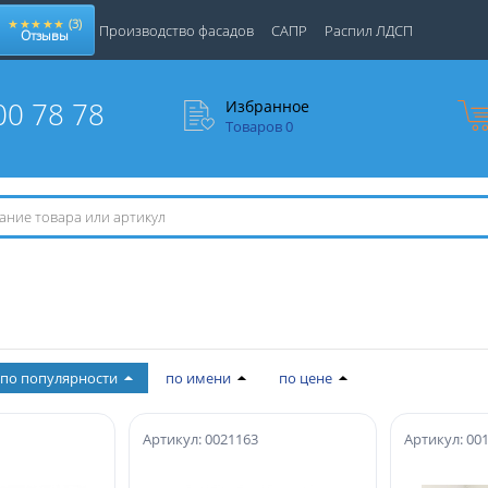
★★★★★
(3)
Производство фасадов
САПР
Распил ЛДСП
Отзывы
00 78 78
Избранное
Товаров
0
по популярности
по имени
по цене
Артикул: 0021163
Артикул: 00