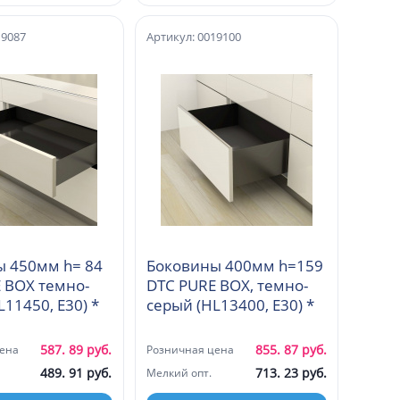
19087
Артикул: 0019100
 450мм h= 84
Боковины 400мм h=159
 BOX темно-
DTC PURE BOX, темно-
серый (HL11450, E30) *
серый (HL13400, E30) *
587. 89 руб.
855. 87 руб.
ена
Розничная цена
489. 91 руб.
713. 23 руб.
Мелкий опт.