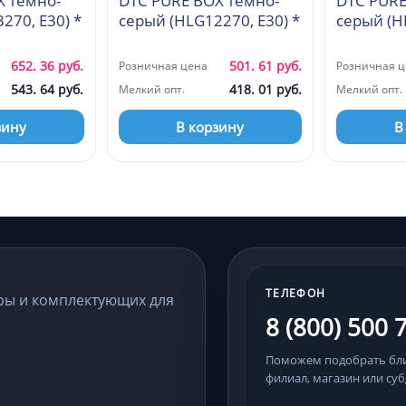
X темно-
DTC PURE BOX темно-
DTC PURE
серый (HLG13270, E30) *
серый (HLG12270, E30) *
652. 36 руб.
501. 61 руб.
Розничная цена
Розничная ц
543. 64 руб.
418. 01 руб.
Мелкий опт.
Мелкий опт.
зину
В корзину
В
ТЕЛЕФОН
ры и комплектующих для
8 (800) 500 
Поможем подобрать б
филиал, магазин или суб