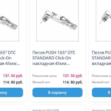
65° DTC
Петля PUSH 165° DTC
Петля PU
ick-On
STANDARD Click-On
STANDARD
ая 45мм
накладная 45мм
вкладна
(А98А605)
(А98С605
137. 50 руб.
137. 50 руб.
Розничная цена
Розничная ц
114. 80 руб.
114. 80 руб.
Мелкий опт.
Мелкий опт.
зину
В корзину
В
Артикул: 0021308
Артикул: 00