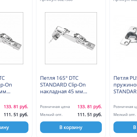
TC
Петля 165° DTC
Петля PU
ip-On
STANDARD Clip-On
пружиной
 мм
накладная 45 мм
STANDARD
(С98A605)
полунакл
(F98B675
133. 81 руб.
133. 81 руб.
Розничная цена
Розничная ц
111. 51 руб.
111. 51 руб.
Мелкий опт.
Мелкий опт.
зину
В корзину
В