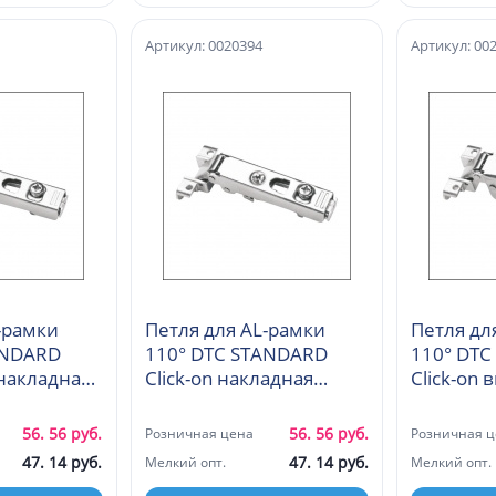
Артикул: 0020394
Артикул: 00
-рамки
Петля для AL-рамки
Петля дл
ANDARD
110° DTC STANDARD
110° DT
унакладная
Click-on накладная
Click-on 
(C98A630)
(C98С630
56. 56 руб.
56. 56 руб.
Розничная цена
Розничная ц
47. 14 руб.
47. 14 руб.
Мелкий опт.
Мелкий опт.