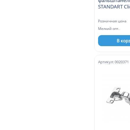
фальшпанел
STANDART Cli
5 45мм (A
Розничная цена
Мелкий опт.
В кор
Артикул: 0020371