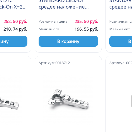
ь DTC
STANDARD Click-On
STANDARD
ck-On X=21,
средее наложение
средее 
98J675)
45мм (A98P675)
45мм
252. 50 руб.
235. 50 руб.
Розничная цена
Розничная ц
210. 74 руб.
196. 55 руб.
Мелкий опт.
Мелкий опт.
зину
В корзину
В
Артикул: 0018712
Артикул: 00