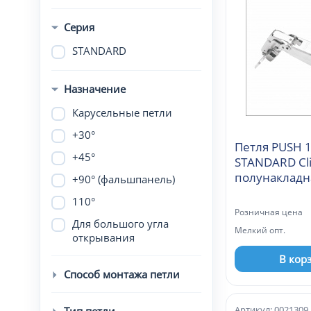
Серия
STANDARD
Назначение
Карусельные петли
+30°
Петля PUSH 1
+45°
STANDARD Cl
полунакладн
+90° (фальшпанель)
(А98B605)
110°
Розничная цена
Для большого угла
Мелкий опт.
открывания
В кор
Способ монтажа петли
Артикул: 0021309
Тип петли