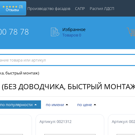
★★★★★
(3)
Производство фасадов
САПР
Распил ЛДСП
Отзывы
00 78 78
Избранное
Товаров
0
ика, быстрый монтаж)
N (БЕЗ ДОВОДЧИКА, БЫСТРЫЙ МОНТАЖ
по популярности
по имени
по цене
Артикул: 0021312
Артикул: 00