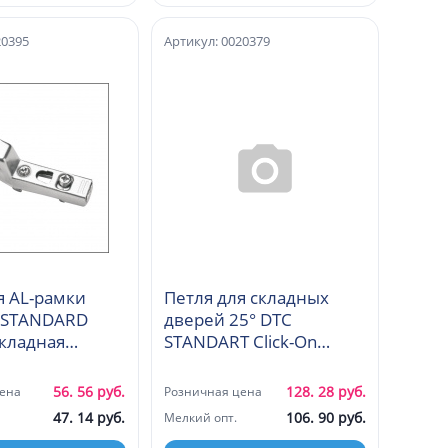
20395
Артикул: 0020379
я AL-рамки
Петля для складных
C STANDARD
дверей 25° DTC
вкладная
STANDART Click-On
)
карусельная 45мм
(C98H675)
56. 56 руб.
128. 28 руб.
ена
Розничная цена
47. 14 руб.
106. 90 руб.
Мелкий опт.