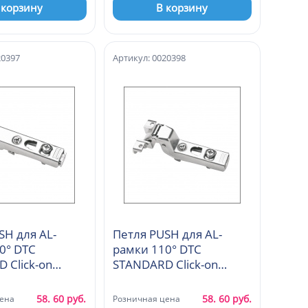
 корзину
В корзину
20397
Артикул: 0020398
SH для AL-
Петля PUSH для AL-
0° DTC
рамки 110° DTC
 Click-on
STANDARD Click-on
накладная (A98A630)
вкладная (A98С630)
58. 60 руб.
58. 60 руб.
ена
Розничная цена