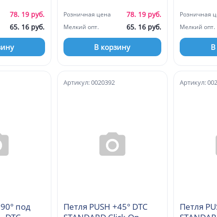
(A98A675)
(A98C675
78. 19 руб.
78. 19 руб.
Розничная цена
Розничная ц
65. 16 руб.
65. 16 руб.
Мелкий опт.
Мелкий опт.
зину
В корзину
В
Артикул: 0020392
Артикул: 00
90° под
Петля PUSH +45° DTC
Петля PU