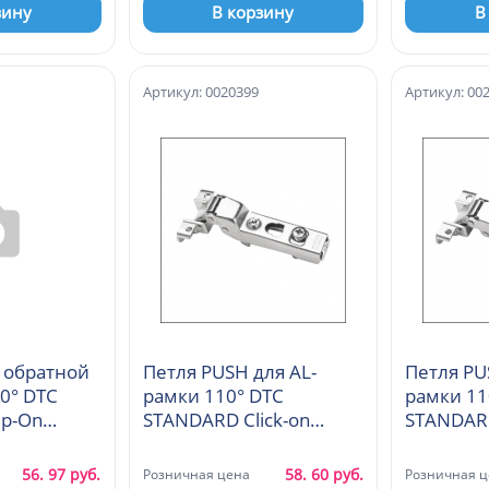
зину
В корзину
В
Артикул: 0020399
Артикул: 00
 обратной
Петля PUSH для AL-
Петля PU
0° DTC
рамки 110° DTC
рамки 11
ip-On
STANDARD Click-on
STANDARD
мм
полунакладная
(A98B630)
56. 97 руб.
58. 60 руб.
Розничная цена
Розничная ц