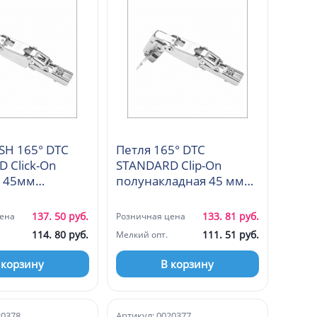
SH 165° DTC
Петля 165° DTC
 Click-On
STANDARD Clip-On
я 45мм
полунакладная 45 мм
)
(С98B605)
137. 50 руб.
133. 81 руб.
ена
Розничная цена
114. 80 руб.
111. 51 руб.
Мелкий опт.
 корзину
В корзину
20378
Артикул: 0020377