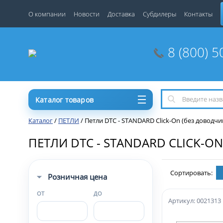
О компании
Новости
Доставка
Субдилеры
Контакты
8 (800) 5
Каталог товаров
Каталог
/
ПЕТЛИ
/
Петли DTC - STANDARD Click-On (без доводч
ПЕТЛИ DTC - STANDARD CLICK-O
Сортировать:
Розничная цена
ОТ
ДО
Артикул: 0021313