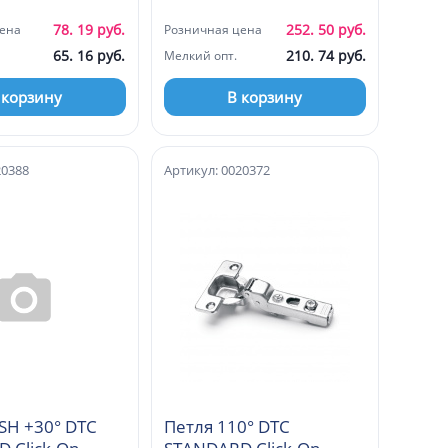
)
45мм (A98G675)
78. 19 руб.
252. 50 руб.
ена
Розничная цена
65. 16 руб.
210. 74 руб.
Мелкий опт.
 корзину
В корзину
20388
Артикул: 0020372
SH +30° DTC
Петля 110° DTC