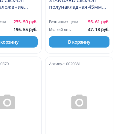
 Click-On
STANDARD Click-On
наложение
полунакладная 45мм
 (A98W615)
(С98B675)
235. 50 руб.
56. 61 руб.
ена
Розничная цена
196. 55 руб.
47. 18 руб.
Мелкий опт.
 корзину
В корзину
20370
Артикул: 0020381