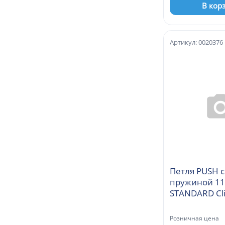
В кор
Артикул: 0020376
Петля PUSH с
пружиной 11
STANDARD Cl
вкладная 45
(F98C675)
Розничная цена