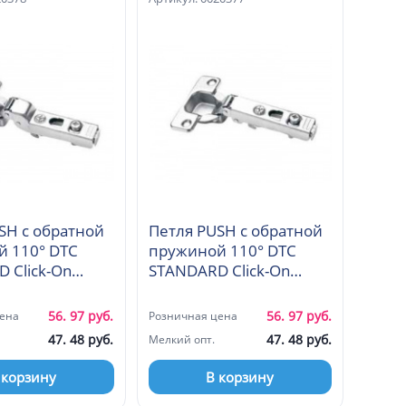
SH с обратной
Петля PUSH с обратной
 110° DTC
пружиной 110° DTC
 Click-On
STANDARD Click-On
адная 45 мм
накладная 45 мм
)
(F98A675)
56. 97 руб.
56. 97 руб.
ена
Розничная цена
47. 48 руб.
47. 48 руб.
Мелкий опт.
 корзину
В корзину