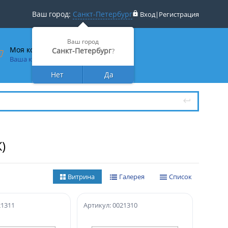
Ваш город:
Санкт-Петербург
Вход
|
Регистрация
Ваш город
Моя корзина
Санкт-Петербург
?
Ваша корзина пуста
Нет
Да
)
Витрина
Галерея
Список
21311
Артикул: 0021310