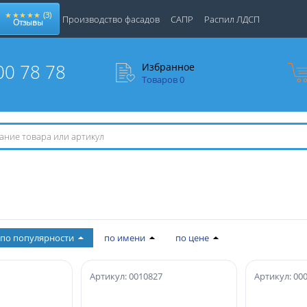
★★★★★
(3)
Производство фасадов
САПР
Распил ЛДСП
Отзывы
00 78 78
Избранное
Товаров
0
по популярности
по имени
по цене
Артикул: 0010827
Артикул: 00