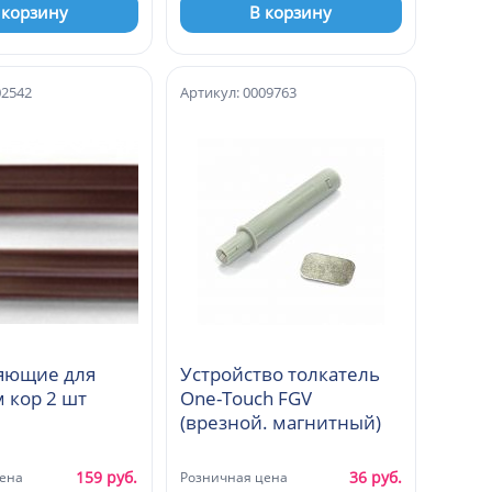
 корзину
В корзину
02542
Артикул: 0009763
яющие для
Устройство толкатель
м кор 2 шт
One-Touch FGV
(врезной. магнитный)
159 руб.
36 руб.
ена
Розничная цена