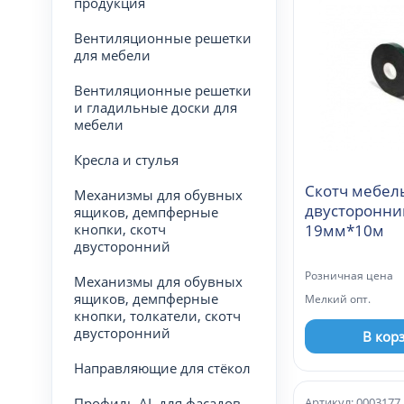
продукция
Вентиляционные решетки
для мебели
Вентиляционные решетки
и гладильные доски для
мебели
Кресла и стулья
Скотч мебел
Механизмы для обувных
двусторонни
ящиков, демпферные
кнопки, скотч
19мм*10м
двусторонний
Розничная цена
Механизмы для обувных
ящиков, демпферные
Мелкий опт.
кнопки, толкатели, скотч
двусторонний
В кор
Направляющие для стёкол
Профиль AL для фасадов
Артикул: 0003177