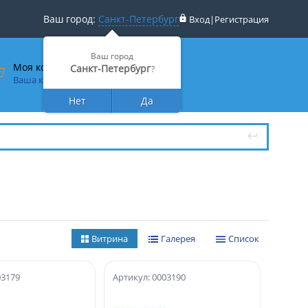
Ваш город:
Санкт-Петербург
Вход
|
Регистрация
Ваш город
Моя корзина
Санкт-Петербург
?
Ваша корзина пуста
Нет
Да
Витрина
Галерея
Список
03179
Артикул: 0003190