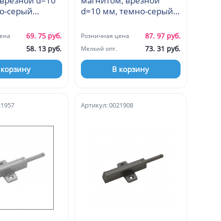
магнитом, врезной
d=10 мм, темно-серый
(MSB01F00, H11)
(MSB01A00, H11)
69. 75 руб.
87. 97 руб.
ена
Розничная цена
58. 13 руб.
73. 31 руб.
Мелкий опт.
 корзину
В корзину
21957
Артикул: 0021908