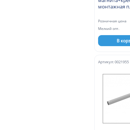
магнита+кре
монтажная п
темно-серый
(MSB0
Розничная цена
Мелкий опт.
В кор
Артикул: 0021955