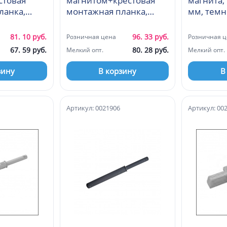
стовая
магнитом+крестовая
магнита, врезной d=10
ланка,
монтажная планка,
мм, темно-серый
темно-серый
1F02, H11)
(MSB01A02, H11)
81. 10 руб.
96. 33 руб.
Розничная цена
Розничная ц
67. 59 руб.
80. 28 руб.
Мелкий опт.
Мелкий опт.
зину
В корзину
В
Артикул: 0021906
Артикул: 00