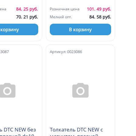
ерый
темно-серый
(MSB01F01, H11)
(MSB01A01, H11)
84. 25 руб.
101. 49 руб.
ена
Розничная цена
70. 21 руб.
84. 58 руб.
Мелкий опт.
 корзину
В корзину
23087
Артикул: 0023086
ь DTC NEW без
Толкатель DTC NEW с