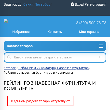
Ваш город:
Санкт-Петербург
Вход
|
Регистрация
Ваш город
Санкт-Петербург
?
8 (800) 500 78 78
Избранное
Контакты
Моя корзина
Нет
Да
Каталог товаров
Каталог
/
Рейлинги и их арматура, навесная фурнитура
/
Рейлингов навесная фурнитура и комплекты
РЕЙЛИНГОВ НАВЕСНАЯ ФУРНИТУРА И
КОМПЛЕКТЫ
В данном разделе товары отсутствуют