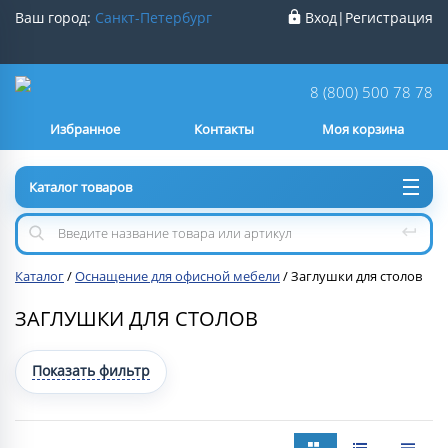
Ваш город:
Санкт-Петербург
Вход
|
Регистрация
Ваш город
Санкт-Петербург
?
8 (800) 500 78 78
Избранное
Контакты
Моя корзина
Нет
Да
Каталог товаров
Каталог
/
Оснащение для офисной мебели
/
Заглушки для столов
ЗАГЛУШКИ ДЛЯ СТОЛОВ
Показать фильтр