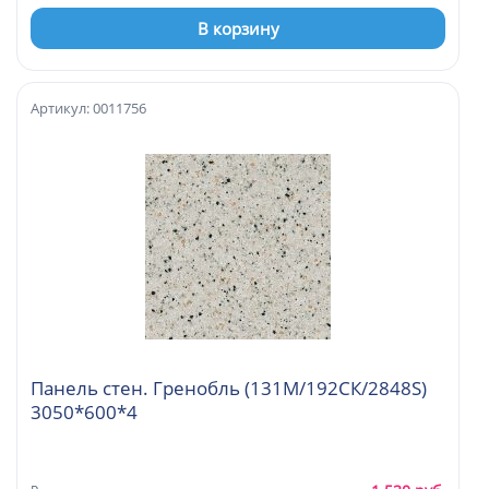
В корзину
Артикул: 0011756
Панель стен. Гренобль (131М/192СК/2848S)
3050*600*4