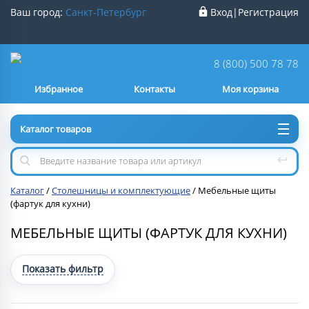
Ваш город:
Санкт-Петербург
Вход
|
Регистрация
Ваш город
Санкт-Петербург
?
8 (800) 500 78 78
Избранное
Контакты
Моя корзина
Нет
Да
Каталог товаров
Каталог
/
Столешницы и комплектующие
/
Мебельные щиты
(фартук для кухни)
МЕБЕЛЬНЫЕ ЩИТЫ (ФАРТУК ДЛЯ КУХНИ)
Показать фильтр