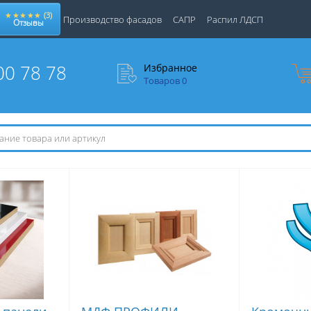
★★★★★
(3)
Производство фасадов
САПР
Распил ЛДСП
Отзывы
00 78 78
Избранное
Товаров
0