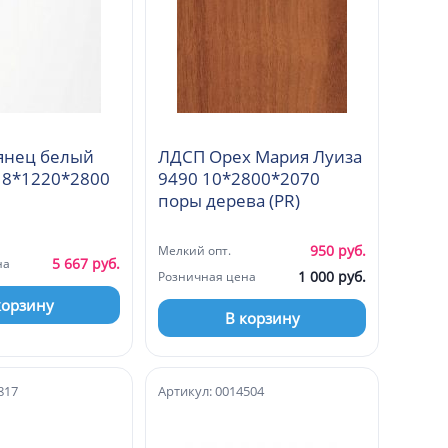
янец белый
ЛДСП Орех Мария Луиза
18*1220*2800
9490 10*2800*2070
поры дерева (PR)
950 руб.
Мелкий опт.
5 667 руб.
на
1 000 руб.
Розничная цена
корзину
В корзину
817
Артикул: 0014504