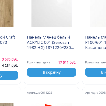
ой Craft
Панель глянец белый
Панель гл
2070
ACRYLIC 001 (Senosan
Р100/601 
1982 HG) 18*1220*2800
Kastamonu
Kastamonu
3 570 руб.
17 511 руб.
Розничная цена
Розничная це
4 284 руб.
В корзину
В 
ну
Артикул: 0011202
Артикул: 0003