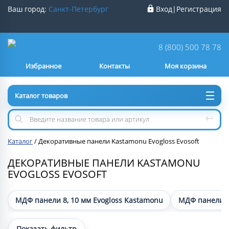
Ваш город:
Санкт-Петербург
Вход
|
Регистрация
Ваш город
Санкт-Петербург
?
8 (800) 500 78 78
Избранное
Контакты
Моя корзина
Нет
Да
Каталог товаров
Каталог
/
Декоративные панели Kastamonu Evogloss Evosoft
ДЕКОРАТИВНЫЕ ПАНЕЛИ KASTAMONU
EVOGLOSS EVOSOFT
МДФ панели 8, 10 мм Evogloss Kastamonu
МДФ панели 16
Показать фильтр