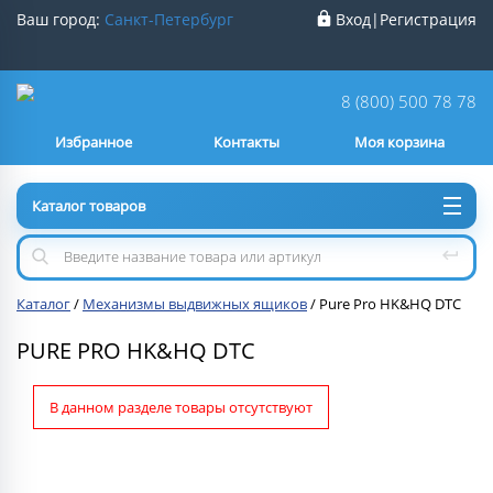
Ваш город:
Санкт-Петербург
Вход
|
Регистрация
Ваш город
Санкт-Петербург
?
8 (800) 500 78 78
Избранное
Контакты
Моя корзина
Нет
Да
Каталог товаров
Каталог
/
Механизмы выдвижных ящиков
/
Pure Pro HK&HQ DTC
PURE PRO HK&HQ DTC
В данном разделе товары отсутствуют