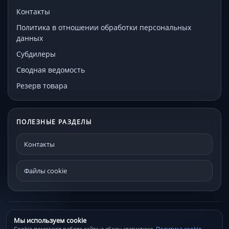
Контакты
Политика в отношении обработки персональных
данных
Субдилеры
Сводная ведомость
Резерв товара
ПОЛЕЗНЫЕ РАЗДЕЛЫ
Контакты
Файлы cookie
© МЕКО - мебельная фурнитура и комплектующие 192241, Санкт-
Мы используем cookie
Петербург, Проспект Александровской фермы, д. 29С
Cookie помогают работе сайта и сбору статистики.
Политика cookie