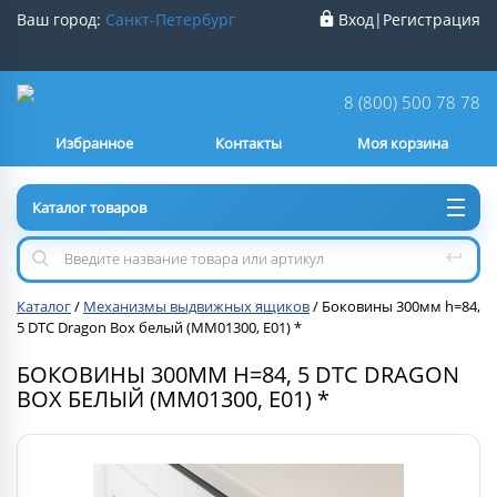
Ваш город:
Санкт-Петербург
Вход
|
Регистрация
Ваш город
Санкт-Петербург
?
8 (800) 500 78 78
Избранное
Контакты
Моя корзина
Нет
Да
Каталог товаров
Каталог
/
Механизмы выдвижных ящиков
/
Боковины 300мм h=84,
5 DTC Dragon Box белый (MM01300, E01) *
БОКОВИНЫ 300ММ H=84, 5 DTC DRAGON
BOX БЕЛЫЙ (MM01300, E01) *