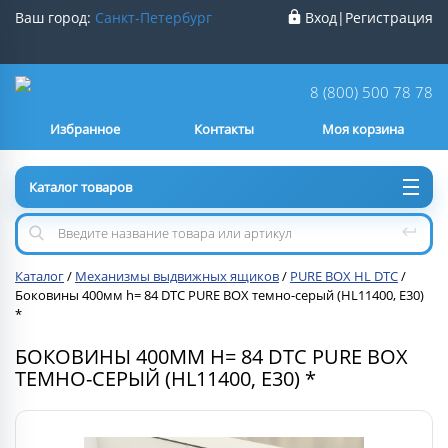
Ваш город:
Санкт-Петербург
Вход
|
Регистрация
Ваш город
Санкт-Петербург
?
8 (800) 500 78 78
Избранное
Контакты
Моя корзина
Нет
Да
Каталог товаров
Каталог
/
Механизмы выдвижных ящиков
/
PURE BOX HL DTC
/
Боковины 400мм h= 84 DTC PURE BOX темно-серый (HL11400, E30)
*
БОКОВИНЫ 400ММ H= 84 DTC PURE BOX
ТЕМНО-СЕРЫЙ (HL11400, E30) *