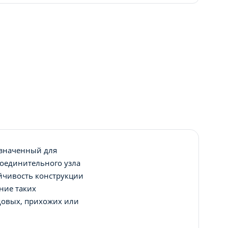
азначенный для
соединительного узла
ойчивость конструкции
ние таких
довых, прихожих или