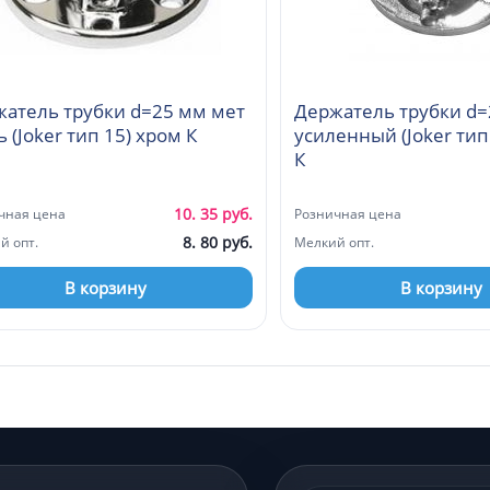
атель трубки d=25 мм мет
Держатель трубки d=
сталь (Joker тип 15) хром К
усиленный (Joker тип 15А) хром
К
10. 35 руб.
чная цена
Розничная цена
8. 80 руб.
й опт.
Мелкий опт.
В корзину
В корзину