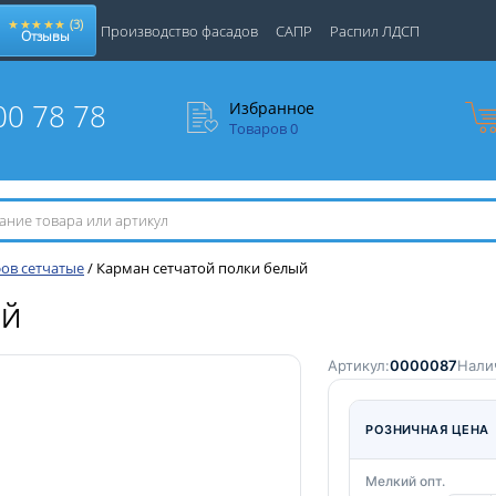
★★★★★
(3)
Производство фасадов
САПР
Распил ЛДСП
Отзывы
00 78 78
Избранное
Товаров
0
ов сетчатые
/
Карман сетчатой полки белый
ЫЙ
Артикул:
0000087
Нали
РОЗНИЧНАЯ ЦЕНА
Мелкий опт.