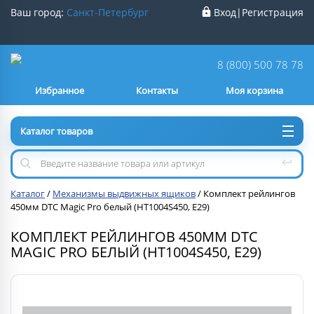
Ваш город:
Санкт-Петербург
Вход
|
Регистрация
Ваш город
Санкт-Петербург
?
8 (800) 500 78 78
Избранное
Контакты
Моя корзина
Нет
Да
Каталог товаров
Каталог
/
Механизмы выдвижных ящиков
/
Комплект рейлингов
450мм DTC Magic Pro белый (HT1004S450, E29)
КОМПЛЕКТ РЕЙЛИНГОВ 450ММ DTC
MAGIC PRO БЕЛЫЙ (HT1004S450, E29)