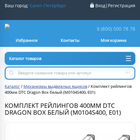
Ваш город:
Санкт-Петербург
Вход
|
Регистрация
Ваш город
Санкт-Петербург
?
8 (800) 500 78 78
Избранное
Контакты
Моя корзина
Нет
Да
Каталог товаров
Каталог
/
Механизмы выдвижных ящиков
/
Комплект рейлингов
400мм DTC Dragon Box белый (M0104S400, E01)
КОМПЛЕКТ РЕЙЛИНГОВ 400ММ DTC
DRAGON BOX БЕЛЫЙ (M0104S400, E01)