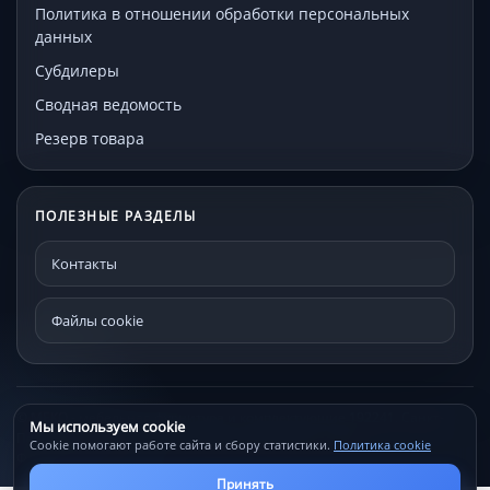
Политика в отношении обработки персональных
данных
Субдилеры
Сводная ведомость
Резерв товара
ПОЛЕЗНЫЕ РАЗДЕЛЫ
Контакты
Файлы cookie
© МЕКО - мебельная фурнитура и комплектующие 192241, Санкт-
Мы используем cookie
Петербург, Проспект Александровской фермы, д. 29С
Cookie помогают работе сайта и сбору статистики.
Политика cookie
Файлы cookie
Контакты
Принять