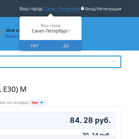
Ваш город:
Санкт-Петербург
Вход
|
Регистрация
Ваш город
Моя корзина
Санкт-Петербург
?
Ваша корзина пуста
Нет
Да
 Е30) M
ие на складах
Нет
84. 28 руб.
70. 24 руб.