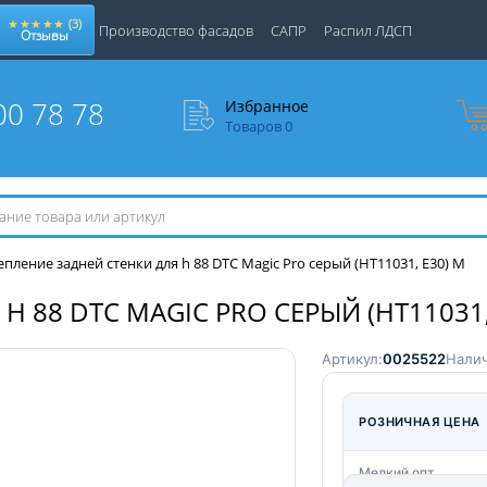
★★★★★
(3)
Производство фасадов
САПР
Распил ЛДСП
Отзывы
00 78 78
Избранное
Товаров
0
епление задней стенки для h 88 DTC Magic Pro серый (HT11031, Е30) M
 88 DTC MAGIC PRO СЕРЫЙ (HT11031,
Артикул:
0025522
Налич
РОЗНИЧНАЯ ЦЕНА
Мелкий опт.