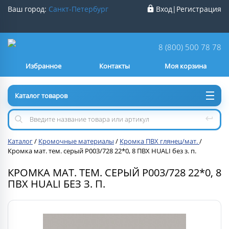
Ваш город:
Санкт-Петербург
Вход
|
Регистрация
Ваш город
Санкт-Петербург
?
8 (800) 500 78 78
Избранное
Контакты
Моя корзина
Нет
Да
Каталог товаров
Каталог
/
Кромочные материалы
/
Кромка ПВХ глянец/мат.
/
Кромка мат. тем. серый P003/728 22*0, 8 ПВХ HUALI без з. п.
КРОМКА МАТ. ТЕМ. СЕРЫЙ P003/728 22*0, 8
ПВХ HUALI БЕЗ З. П.