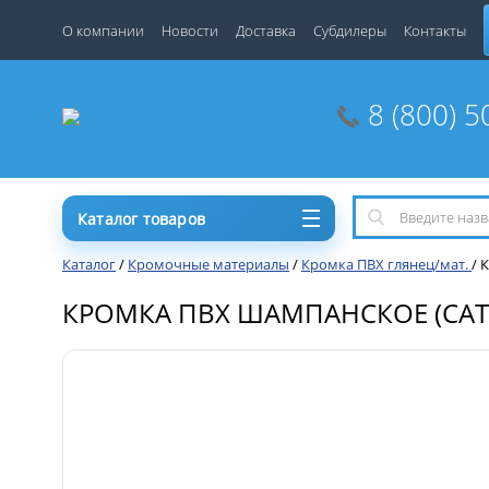
О компании
Новости
Доставка
Субдилеры
Контакты
8 (800) 5
Каталог товаров
Каталог
/
Кромочные материалы
/
Кромка ПВХ глянец/мат.
/
К
КРОМКА ПВХ ШАМПАНСКОЕ (САТИН