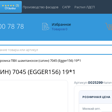
★★★★★
(3)
Производство фасадов
САПР
Распил ЛДСП
Отзывы
00 78 78
Избранное
Товаров
0
ромка ПВХ шампанское (сатин) 7045 (Egger156) 19*1
) 7045 (EGGER156) 19*1
Артикул:
0025299
Налич
РОЗНИЧНАЯ ЦЕНА
Мелкий опт.