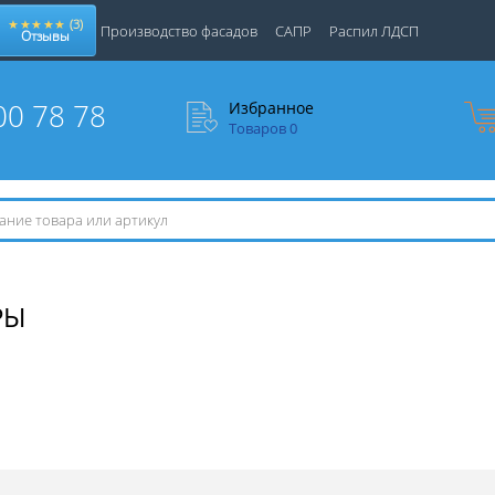
★★★★★
(3)
Производство фасадов
САПР
Распил ЛДСП
Отзывы
00 78 78
Избранное
Товаров
0
РЫ