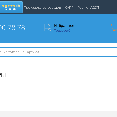
★★★★★
(3)
Производство фасадов
САПР
Распил ЛДСП
Отзывы
00 78 78
Избранное
Товаров
0
РЫ