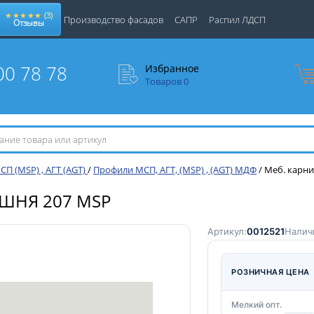
★★★★★
(3)
Производство фасадов
САПР
Распил ЛДСП
Отзывы
00 78 78
Избранное
Товаров
0
(MSP) , АГТ (AGT)
/
Профили МСП, АГТ, (MSP) , (AGT) МДФ
/
Меб. карни
ИШНЯ 207 MSP
Артикул:
0012521
Налич
РОЗНИЧНАЯ ЦЕНА
Мелкий опт.