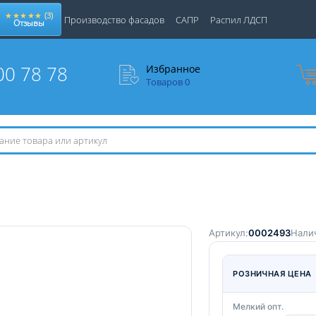
★★★★★
(3)
Производство фасадов
САПР
Распил ЛДСП
Отзывы
00 78 78
Избранное
Товаров
0
Артикул:
0002493
Нали
РОЗНИЧНАЯ ЦЕНА
Мелкий опт.