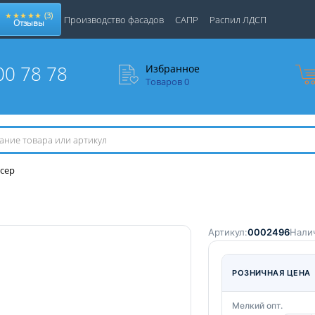
★★★★★
(3)
Производство фасадов
САПР
Распил ЛДСП
Отзывы
00 78 78
Избранное
Товаров
0
 сер
Артикул:
0002496
Нали
РОЗНИЧНАЯ ЦЕНА
Мелкий опт.