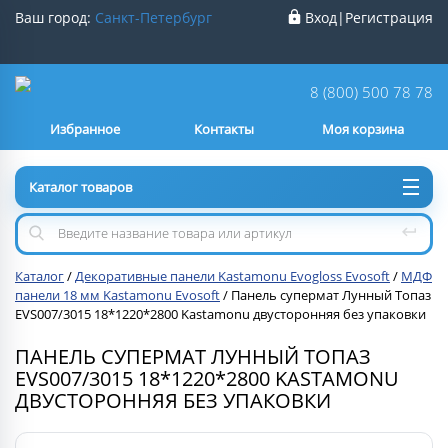
Ваш город:
Санкт-Петербург
Вход
|
Регистрация
Ваш город
Санкт-Петербург
?
8 (800) 500 78 78
Избранное
Контакты
Моя корзина
Нет
Да
Каталог товаров
Каталог
/
Декоративные панели Kastamonu Evogloss Evosoft
/
МДФ
панели 18 мм Kastamonu Evosoft
/
Панель супермат Лунный Топаз
EVS007/3015 18*1220*2800 Kastamonu двусторонняя без упаковки
ПАНЕЛЬ СУПЕРМАТ ЛУННЫЙ ТОПАЗ
EVS007/3015 18*1220*2800 KASTAMONU
ДВУСТОРОННЯЯ БЕЗ УПАКОВКИ