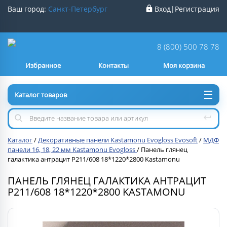
Ваш город:
Санкт-Петербург
Вход
|
Регистрация
Ваш город
Санкт-Петербург
?
8 (800) 500 78 78
Избранное
Контакты
Моя корзина
Нет
Да
Каталог товаров
Каталог
/
Декоративные панели Kastamonu Evogloss Evosoft
/
МДФ
панели 16, 18, 22 мм Kastamonu Evogloss
/
Панель глянец
галактика антрацит Р211/608 18*1220*2800 Kastamonu
ПАНЕЛЬ ГЛЯНЕЦ ГАЛАКТИКА АНТРАЦИТ
Р211/608 18*1220*2800 KASTAMONU