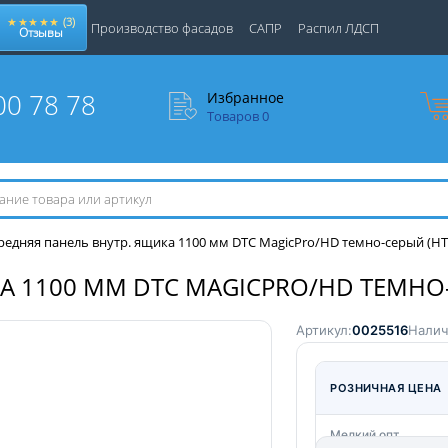
★★★★★
(3)
Производство фасадов
САПР
Распил ЛДСП
Отзывы
00 78 78
Избранное
Товаров
0
редняя панель внутр. ящика 1100 мм DTC MagicPro/HD темно-серый (HT1
 1100 ММ DTC MAGICPRO/HD ТЕМНО-С
Артикул:
0025516
Налич
РОЗНИЧНАЯ ЦЕНА
Мелкий опт.