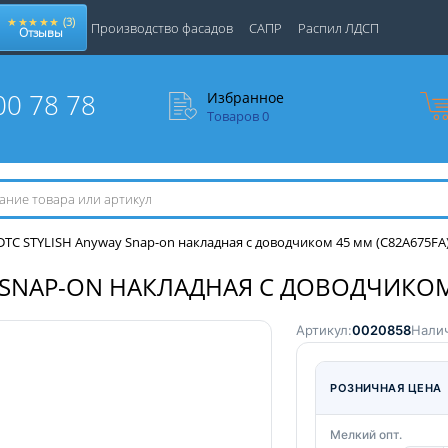
★★★★★
(3)
Производство фасадов
САПР
Распил ЛДСП
Отзывы
00 78 78
Избранное
Товаров
0
 DTC STYLISH Anyway Snap-on накладная с доводчиком 45 мм (C82A675FA
Y SNAP-ON НАКЛАДНАЯ С ДОВОДЧИКОМ
Артикул:
0020858
Налич
РОЗНИЧНАЯ ЦЕНА
Мелкий опт.