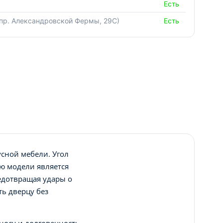
Есть
(пр. Александровской Фермы, 29С)
Есть
сной мебели. Угол
ю модели является
едотвращая удары о
ть дверцу без
носу и долговечность