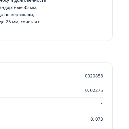
андартные 35 мм.
а по вертикали,
о 26 мм, сочетая в
0020858
0. 02275
1
0. 073