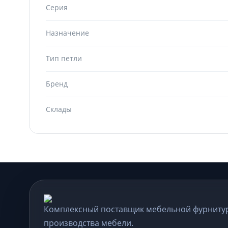
Серия
Назначение
Тип петли
Бренд
Склады
Комплексный поставщик мебельной фурниту
производства мебели.