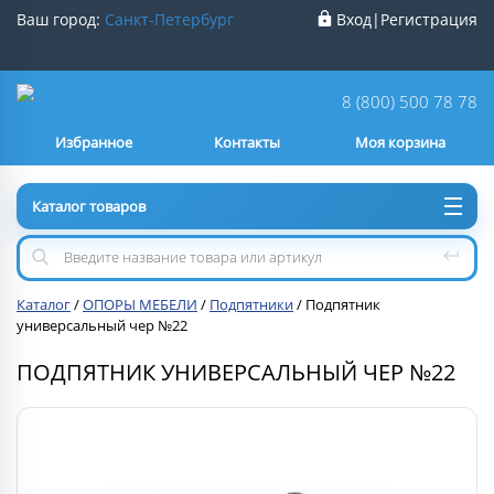
Ваш город:
Санкт-Петербург
Вход
|
Регистрация
Ваш город
Санкт-Петербург
?
8 (800) 500 78 78
Избранное
Контакты
Моя корзина
Нет
Да
Каталог товаров
Каталог
/
ОПОРЫ МЕБЕЛИ
/
Подпятники
/
Подпятник
универсальный чер №22
ПОДПЯТНИК УНИВЕРСАЛЬНЫЙ ЧЕР №22