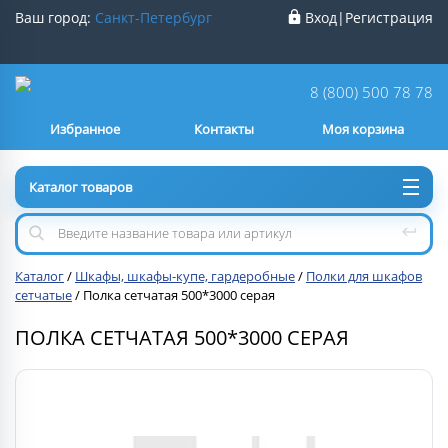
Ваш город:
Санкт-Петербург
Вход
|
Регистрация
Ваш город
Санкт-Петербург
?
8 (800) 500 78 78
Избранное
Контакты
Моя корзина
Нет
Да
Каталог товаров
Каталог
/
Шкафы, шкафы-купе, гардеробные
/
Полки для шкафов
сетчатые
/
Полка сетчатая 500*3000 серая
ПОЛКА СЕТЧАТАЯ 500*3000 СЕРАЯ