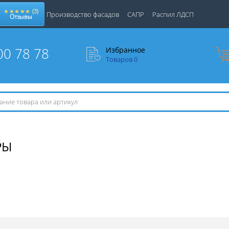
★★★★★
(3)
Производство фасадов
САПР
Распил ЛДСП
Отзывы
00 78 78
Избранное
Товаров
0
РЫ