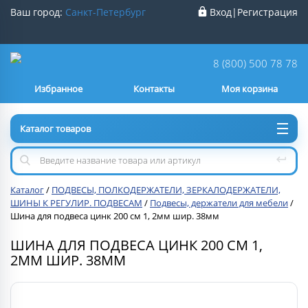
Ваш город:
Санкт-Петербург
Вход
|
Регистрация
Ваш город
Санкт-Петербург
?
8 (800) 500 78 78
Избранное
Контакты
Моя корзина
Нет
Да
Каталог товаров
Каталог
/
ПОДВЕСЫ, ПОЛКОДЕРЖАТЕЛИ, ЗЕРКАЛОДЕРЖАТЕЛИ,
ШИНЫ К РЕГУЛИР. ПОДВЕСАМ
/
Подвесы, держатели для мебели
/
Шина для подвеса цинк 200 см 1, 2мм шир. 38мм
ШИНА ДЛЯ ПОДВЕСА ЦИНК 200 СМ 1,
2ММ ШИР. 38ММ