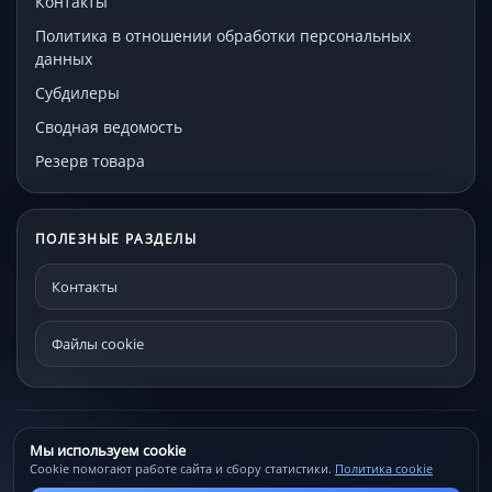
Контакты
Политика в отношении обработки персональных
данных
Субдилеры
Сводная ведомость
Резерв товара
ПОЛЕЗНЫЕ РАЗДЕЛЫ
Контакты
Файлы cookie
© МЕКО - мебельная фурнитура и комплектующие 192241, Санкт-
Мы используем cookie
Петербург, Проспект Александровской фермы, д. 29С
Cookie помогают работе сайта и сбору статистики.
Политика cookie
Файлы cookie
Контакты