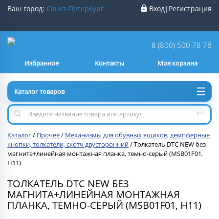
Ваш город:
Санкт-Петербург
Вход
|
Регистрация
Ваш город
Санкт-Петербург
?
8 (800) 500 78 78
Избранное
Контакты
Моя корзина
Нет
Да
Каталог товаров
Каталог
/
Прочее
/
Механизмы для обувных ящиков, демпферные
кнопки, толкатели, скотч двусторонний
/
Толкатель DTC NEW без
магнита+линейная монтажная планка, темно-серый (MSB01F01,
H11)
ТОЛКАТЕЛЬ DTC NEW БЕЗ
МАГНИТА+ЛИНЕЙНАЯ МОНТАЖНАЯ
ПЛАНКА, ТЕМНО-СЕРЫЙ (MSB01F01, H11)