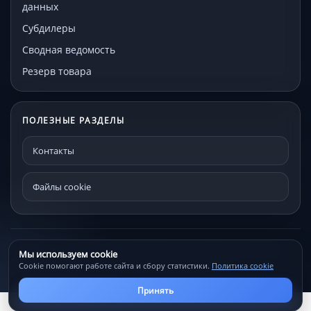
данных
Субдилеры
Сводная ведомость
Резерв товара
ПОЛЕЗНЫЕ РАЗДЕЛЫ
Контакты
Файлы cookie
© МЕКО - мебельная фурнитура и комплектующие 192241, Санкт-
Мы используем cookie
Петербург, Проспект Александровской фермы, д. 29С
Cookie помогают работе сайта и сбору статистики.
Политика cookie
Файлы cookie
Контакты
Принять