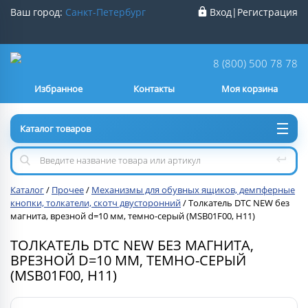
Ваш город:
Санкт-Петербург
Вход
|
Регистрация
Ваш город
Санкт-Петербург
?
8 (800) 500 78 78
Избранное
Контакты
Моя корзина
Нет
Да
Каталог товаров
Каталог
/
Прочее
/
Механизмы для обувных ящиков, демпферные
кнопки, толкатели, скотч двусторонний
/
Толкатель DTC NEW без
магнита, врезной d=10 мм, темно-серый (MSB01F00, H11)
ТОЛКАТЕЛЬ DTC NEW БЕЗ МАГНИТА,
ВРЕЗНОЙ D=10 ММ, ТЕМНО-СЕРЫЙ
(MSB01F00, H11)