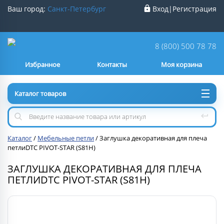
Ваш город:
Санкт-Петербург
Вход
|
Регистрация
Ваш город
Санкт-Петербург
?
8 (800) 500 78 78
Избранное
Контакты
Моя корзина
Нет
Да
Каталог товаров
Каталог
/
Мебельные петли
/
Заглушка декоративная для плеча
петлиDTC PIVOT-STAR (S81H)
ЗАГЛУШКА ДЕКОРАТИВНАЯ ДЛЯ ПЛЕЧА
ПЕТЛИDTC PIVOT-STAR (S81H)