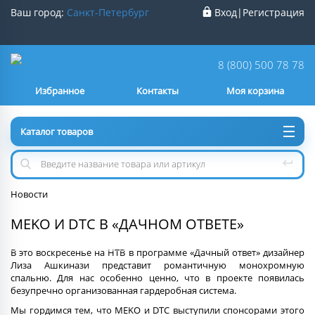
Ваш город:
Санкт-Петербург
Вход
|
Регистрация
Ваш город
Санкт-Петербург
?
8 (800) 500 78 78
Избранное
Контакты
Моя корзина
Нет
Да
Каталог товаров
Новости
MEKO И DTC В «ДАЧНОМ ОТВЕТЕ»
В это воскресенье на НТВ в программе «Дачный ответ» дизайнер
Лиза Ашкинази представит романтичную монохромную
спальню. Для нас особенно ценно, что в проекте появилась
безупречно организованная гардеробная система.
Мы гордимся тем, что MEKO и DTC выступили спонсорами этого