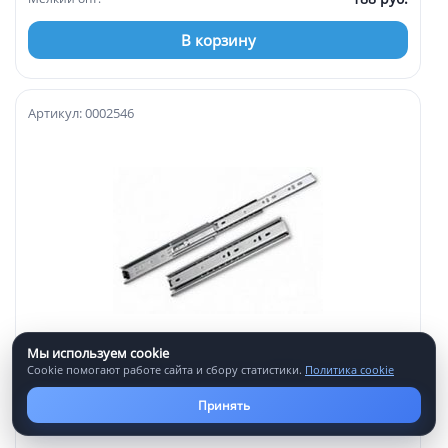
В корзину
Артикул: 0002546
Мы используем cookie
Направляющие шариковые 300мм h=42мм
Cookie помогают работе сайта и сбору статистики.
Политика cookie
Принять