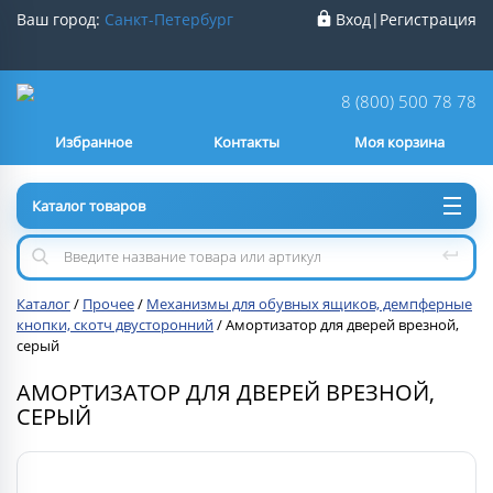
Ваш город:
Санкт-Петербург
Вход
|
Регистрация
Ваш город
Санкт-Петербург
?
8 (800) 500 78 78
Избранное
Контакты
Моя корзина
Нет
Да
Каталог товаров
Каталог
/
Прочее
/
Механизмы для обувных ящиков, демпферные
кнопки, скотч двусторонний
/
Амортизатор для дверей врезной,
серый
АМОРТИЗАТОР ДЛЯ ДВЕРЕЙ ВРЕЗНОЙ,
СЕРЫЙ