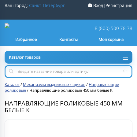
Ваш город:
Санкт-Петербург
Вход
|
Регистрация
Ваш город
Санкт-Петербург
?
8 (800) 500 78 78
Избранное
Контакты
Моя корзина
Нет
Да
Каталог товаров
Каталог
/
Механизмы выдвижных ящиков
/
Направляющие
роликовые
/
Направляющие роликовые 450 мм белые К
НАПРАВЛЯЮЩИЕ РОЛИКОВЫЕ 450 ММ
БЕЛЫЕ К