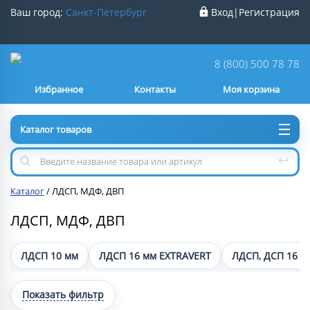
Ваш город:
Санкт-Петербург
Вход
|
Регистрация
Ваш город
Санкт-Петербург
?
8 (800) 500 78 78
Избранное
Контакты
Моя корзина
Нет
Да
Каталог товаров
Каталог
/
ЛДСП, МДФ, ДВП
ЛДСП, МДФ, ДВП
ЛДСП 10 мм
ЛДСП 16 мм EXTRAVERT
ЛДСП, ДСП 16 м
Показать фильтр