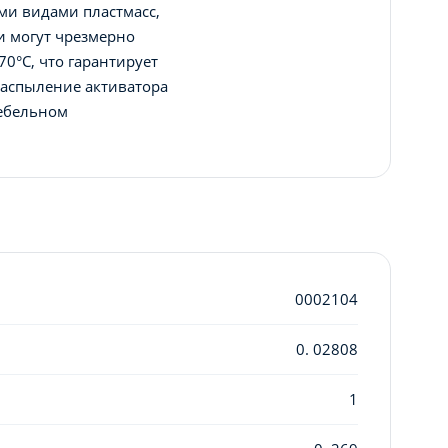
ми видами пластмасс,
и могут чрезмерно
0°C, что гарантирует
распыление активатора
мебельном
0002104
0. 02808
1