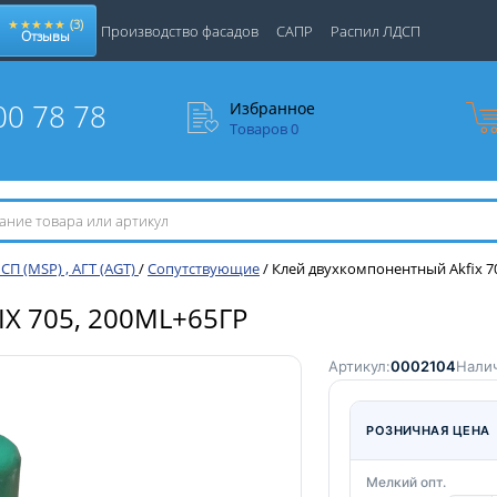
★★★★★
(3)
Производство фасадов
САПР
Распил ЛДСП
Отзывы
00 78 78
Избранное
Товаров
0
(MSP) , АГТ (AGT)
/
Cопутствующие
/
Клей двухкомпонентный Аkfix 7
 705, 200ML+65ГР
Артикул:
0002104
Налич
РОЗНИЧНАЯ ЦЕНА
Мелкий опт.