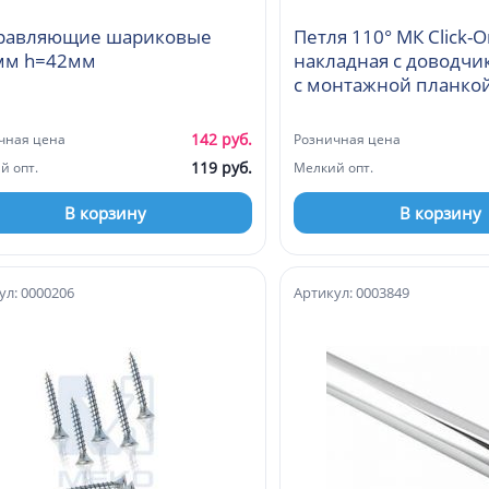
равляющие шариковые
Петля 110° МК Click-O
мм h=42мм
накладная с доводчи
142 руб.
чная цена
Розничная цена
119 руб.
й опт.
Мелкий опт.
В корзину
В корзину
ул: 0000206
Артикул: 0003849