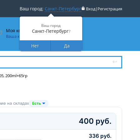
Ваш город:
Санкт-Петербург
Вход
|
Регистрация
Ваш город
Моя корзина
Санкт-Петербург
?
Ваша корзина пуста
Нет
Да
05, 200ml+65гр
ие на складах
Есть
400 руб.
336 руб.