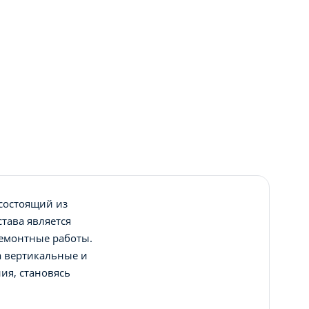
 состоящий из
става является
ремонтные работы.
а вертикальные и
ия, становясь