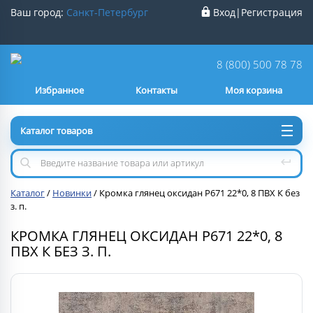
Ваш город:
Санкт-Петербург
Вход
|
Регистрация
Ваш город
Санкт-Петербург
?
8 (800) 500 78 78
Избранное
Контакты
Моя корзина
Нет
Да
Каталог товаров
Каталог
/
Новинки
/
Кромка глянец оксидан Р671 22*0, 8 ПВХ К без
з. п.
КРОМКА ГЛЯНЕЦ ОКСИДАН Р671 22*0, 8
ПВХ К БЕЗ З. П.