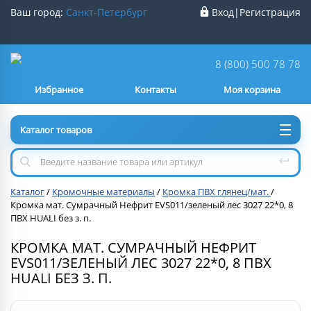
Ваш город:
Санкт-Петербург
Вход
|
Регистрация
Ваш город
Санкт-Петербург
?
8 (800) 500 78 78
Избранное
Контакты
Моя корзина
Нет
Да
Каталог товаров
Каталог
/
Кромочные материалы
/
Кромка ПВХ глянец/мат.
/
Кромка мат. Сумрачный Нефрит EVS011/зеленый лес 3027 22*0, 8
ПВХ HUALI без з. п.
КРОМКА МАТ. СУМРАЧНЫЙ НЕФРИТ
EVS011/ЗЕЛЕНЫЙ ЛЕС 3027 22*0, 8 ПВХ
HUALI БЕЗ З. П.