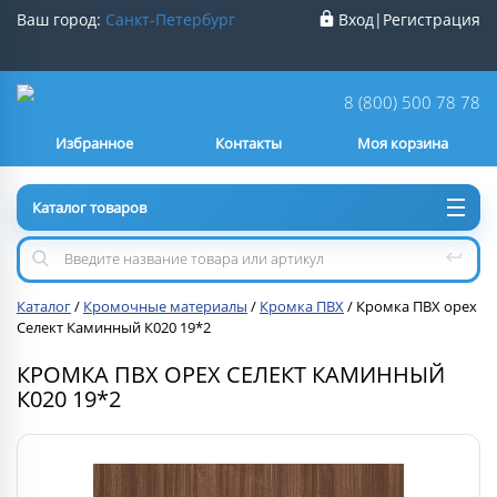
Ваш город:
Санкт-Петербург
Вход
|
Регистрация
Ваш город
Санкт-Петербург
?
8 (800) 500 78 78
Избранное
Контакты
Моя корзина
Нет
Да
Каталог товаров
Каталог
/
Кромочные материалы
/
Кромка ПВХ
/
Кромка ПВХ орех
Селект Каминный К020 19*2
КРОМКА ПВХ ОРЕХ СЕЛЕКТ КАМИННЫЙ
К020 19*2