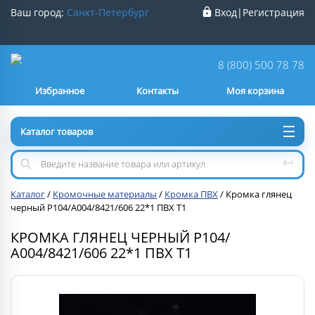
Ваш город:
Санкт-Петербург
Вход
|
Регистрация
Ваш город
Санкт-Петербург
?
8 (800) 500 78 78
Избранное
Контакты
Моя корзина
Нет
Да
Каталог товаров
Каталог
/
Кромочные материалы
/
Кромка ПВХ
/
Кромка глянец
черный Р104/А004/8421/606 22*1 ПВХ Т1
КРОМКА ГЛЯНЕЦ ЧЕРНЫЙ Р104/
А004/8421/606 22*1 ПВХ Т1