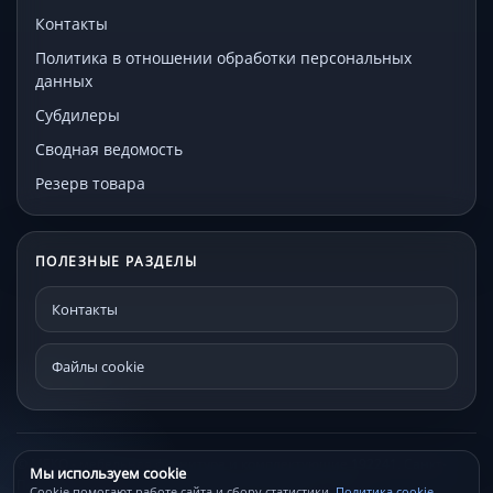
Контакты
Политика в отношении обработки персональных
данных
Субдилеры
Сводная ведомость
Резерв товара
ПОЛЕЗНЫЕ РАЗДЕЛЫ
Контакты
Файлы cookie
© МЕКО - мебельная фурнитура и комплектующие 192241, Санкт-
Мы используем cookie
Петербург, Проспект Александровской фермы, д. 29С
Cookie помогают работе сайта и сбору статистики.
Политика cookie