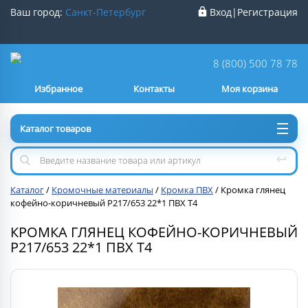
Ваш город:
Санкт-Петербург
Вход
|
Регистрация
Ваш город
Санкт-Петербург
?
8 (800) 500 78 78
Избранное
Контакты
Моя корзина
Нет
Да
Каталог товаров
Каталог
/
Кромочные материалы
/
Кромка ПВХ
/
Кромка глянец
кофейно-коричневый Р217/653 22*1 ПВХ Т4
КРОМКА ГЛЯНЕЦ КОФЕЙНО-КОРИЧНЕВЫЙ
Р217/653 22*1 ПВХ Т4