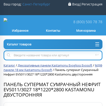
Ваш город:
Санкт-Петербург
Вход
|
Регистрация
Ваш город
Санкт-Петербург
?
8 (800) 500 78 78
Избранное
Контакты
Моя корзина
Нет
Да
Каталог товаров
Каталог
/
Декоративные панели Kastamonu Evogloss Evosoft
/
МДФ
панели 18 мм Kastamonu Evosoft
/
Панель супермат Сумрачный
Нефрит EVS011/3027 18*1220*2800 Kastamonu двусторонняя
ПАНЕЛЬ СУПЕРМАТ СУМРАЧНЫЙ НЕФРИТ
EVS011/3027 18*1220*2800 KASTAMONU
ДВУСТОРОННЯЯ