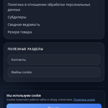
Политика в отношении обработки персональных
данных
Субдилеры
Сводная ведомость
Резерв товара
ПОЛЕЗНЫЕ РАЗДЕЛЫ
Контакты
Файлы cookie
© МЕКО - мебельная фурнитура и комплектующие 192241, Санкт-
Мы используем cookie
Петербург, Проспект Александровской фермы, д. 29С
Cookie помогают работе сайта и сбору статистики.
Политика cookie
Файлы cookie
Контакты