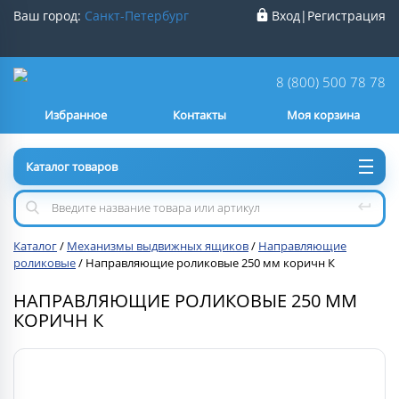
Ваш город:
Санкт-Петербург
Вход
|
Регистрация
Ваш город
Санкт-Петербург
?
8 (800) 500 78 78
Избранное
Контакты
Моя корзина
Нет
Да
Каталог товаров
Каталог
/
Механизмы выдвижных ящиков
/
Направляющие
роликовые
/
Направляющие роликовые 250 мм коричн К
НАПРАВЛЯЮЩИЕ РОЛИКОВЫЕ 250 ММ
КОРИЧН К