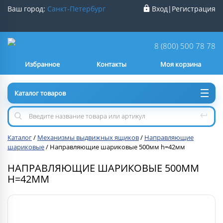
Ваш город:
Санкт-Петербург
Вход
|
Регистрация
Ваш город
Санкт-Петербург
?
8 (800) 500 78 78
Избранное
Контакты
Моя корзина
Нет
Да
Каталог товаров
Каталог
/
Механизмы выдвижных ящиков
/
Направляющие
шариковые
/
Направляющие шариковые 500мм h=42мм
НАПРАВЛЯЮЩИЕ ШАРИКОВЫЕ 500ММ
H=42ММ