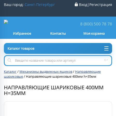
Ваш город:
Санкт-Петербург
Вход
|
Регистрация
Ваш город
Санкт-Петербург
?
8 (800) 500 78 78
Избранное
Контакты
Моя корзина
Нет
Да
Каталог товаров
Каталог
/
Механизмы выдвижных ящиков
/
Направляющие
шариковые
/
Направляющие шариковые 400мм h=35мм
НАПРАВЛЯЮЩИЕ ШАРИКОВЫЕ 400ММ
H=35ММ